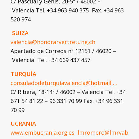
C/ Pascual y Genis, 20-5º / 46002 –
Valencia Tel. +34 963 940 375 Fax. +34 963
520 974
SUIZA
valencia@honorarvertretung.ch
Apartado de Correos nº 12151 / 46020 –
Valencia Tel. +34 669 437 457
TURQUÍA
consuladodeturquiavalencia@hotmail….
C/ Ribera, 18-14º / 46002 – Valencia Tel. +34
671 54 81 22 – 96 331 70 99 Fax. +34 96 331
70 99
U
CRANIA
www.embucrania.org.es
lmromero@lmrvaboga