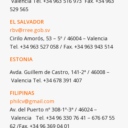
Valencia Tel. +34 963 516 973 Fax. +34 963
529 565
EL SALVADOR
rbv@rree.gob.sv
Cirilo Amorós, 53 – 5º / 46004 – Valencia
Tel. +34 963 527 058 / Fax. +34 963 943 514
ESTONIA
Avda. Guillem de Castro, 141-2ª / 46008 –
Valencia Tel. +34 678 391 407
FILIPINAS
philcv@gmail.com
Av. del Puerto nº 308-1º-3ª / 46024 –
Valencia Tel. +34 96 330 76 41 – 676 67 55
62 /Fax. +34 96 369 04 01