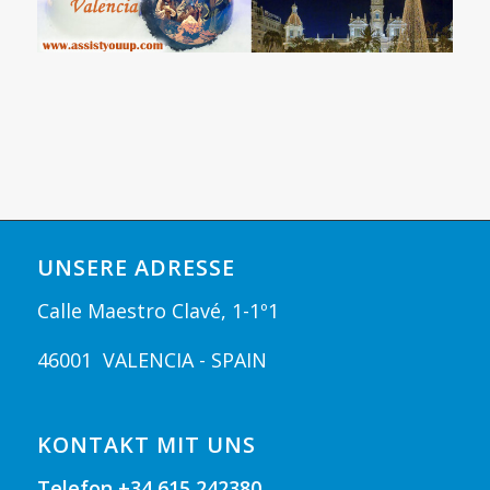
UNSERE ADRESSE
Calle Maestro Clavé, 1-1º1
46001 VALENCIA - SPAIN
KONTAKT MIT UNS
Telefon
+34 615 242380