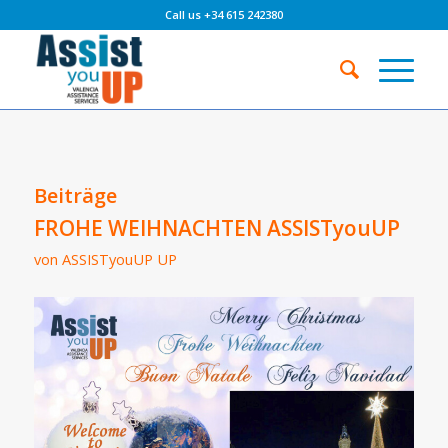
Call us +34 615 242380
Beiträge
FROHE WEIHNACHTEN ASSISTyouUP
von
ASSISTyouUP UP